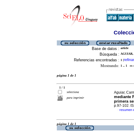
Colecció
Base de datos :
article
Búsqueda :
AGUIAR,
Referencias encontradas :
refina
1
[
Mostrando:
1 .. 1
en el
página 1 de 1
1 / 1
selecciona
Aguiar, Carm
mediante P
para imprimir
primera se
p.97-102. I
resumen 
·
página 1 de 1