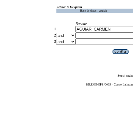
Refinar la búsqueda
Base de datos :
article
Buscar
1
2
3
Search engin
BIREME/OPS/OMS - Centro Latinoameri