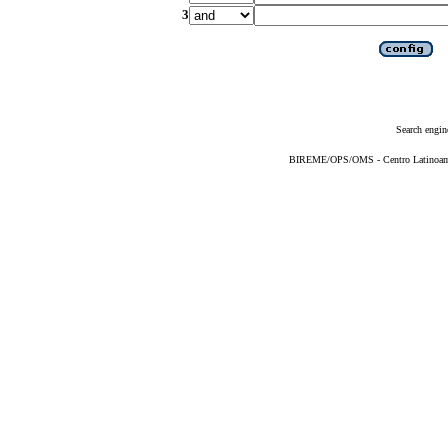
3
Search engin
BIREME/OPS/OMS - Centro Latinoameri