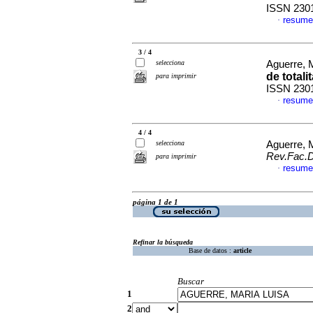
ISSN 230
resume
·
3 / 4
selecciona
Aguerre, 
de totali
para imprimir
ISSN 230
resume
·
4 / 4
selecciona
Aguerre, 
Rev.Fac.
para imprimir
resume
·
página 1 de 1
Refinar la búsqueda
Base de datos :
article
Buscar
1
2