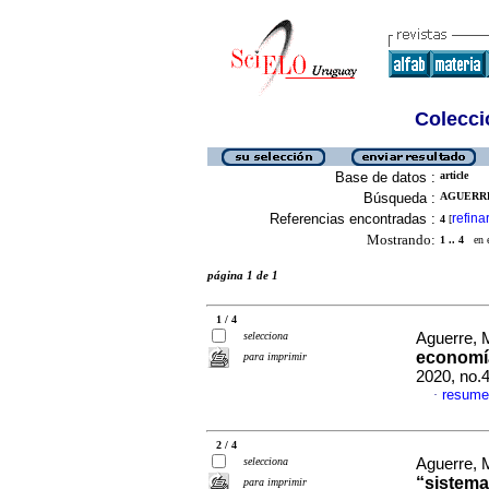
Colecció
Base de datos :
article
Búsqueda :
AGUERRE,
Referencias encontradas :
refina
4
[
Mostrando:
1 .. 4
en el
página 1 de 1
1 / 4
selecciona
Aguerre, 
economía
para imprimir
2020, no.
resume
·
2 / 4
selecciona
Aguerre, 
“sistema
para imprimir