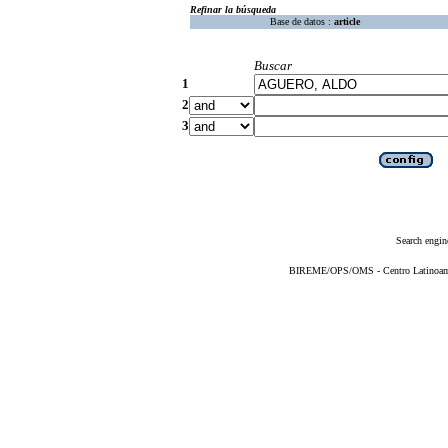
Refinar la búsqueda
Base de datos :
article
Buscar
1
2
3
Search engin
BIREME/OPS/OMS - Centro Latinoameri