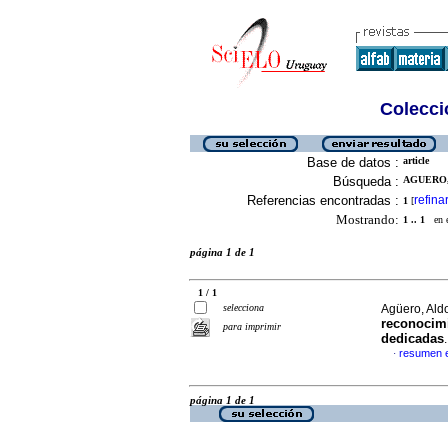
Colecció
Base de datos :
article
Búsqueda :
AGUERO, 
Referencias encontradas :
refina
1
[
Mostrando:
1 .. 1
en el
página 1 de 1
1 / 1
selecciona
Agüero, Ald
reconocimi
para imprimir
dedicadas
resumen 
·
página 1 de 1