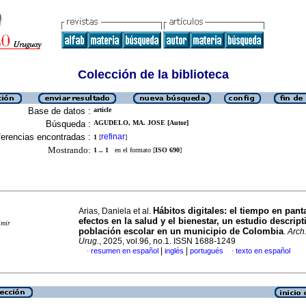
Colección de la biblioteca
Base de datos :
article
Búsqueda :
AGUDELO, MA. JOSE [Autor]
erencias encontradas :
refinar
1
[
]
Mostrando:
1 .. 1
en el formato [
ISO 690
]
Hábitos digitales: el tiempo en panta
Arias, Daniela et al.
efectos en la salud y el bienestar, un estudio descript
imir
población escolar en un municipio de Colombia
.
Arch.
Urug.
, 2025, vol.96, no.1. ISSN 1688-1249
|
|
resumen en español
inglés
portugués
texto en español
·
·