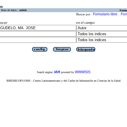
eda
Base de datos :
article
Formu
Formulario libre
For
Buscar por :
uscar
en el campo
iAH
WWWISIS
Search engine:
powered by
BIREME/OPS/OMS - Centro Latinoamericano y del Caribe de Información en Ciencias de la Salud