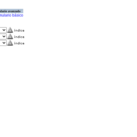
lario avanzado
mulario básico