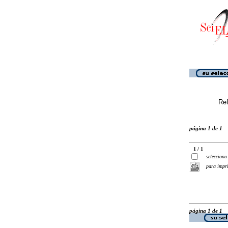
Ref
página 1 de 1
1 / 1
selecciona
para impr
página 1 de 1