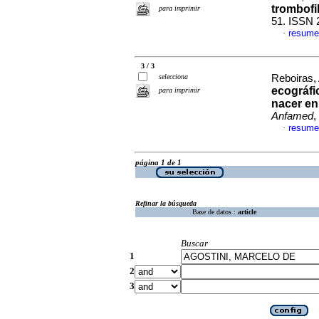
trombofil
para imprimir
51. ISSN 
resume
·
3 / 3
selecciona
Reboiras, 
ecográfic
para imprimir
nacer en
Anfamed
,
resume
·
página 1 de 1
Refinar la búsqueda
Base de datos :
article
Buscar
1
2
3