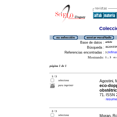
Colecció
Base de datos :
article
Búsqueda :
AGOSTIN
Referencias encontradas :
refina
3
[
Mostrando:
1 .. 3
en el
página 1 de 1
1 / 3
selecciona
Agostini, 
eco-dopp
para imprimir
obstétri
71. ISSN 
resume
·
2 / 3
selecciona
Moran, Ros