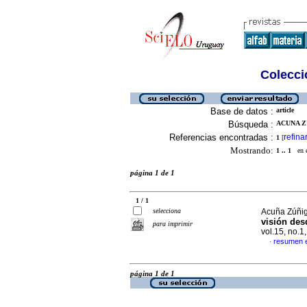
Colecció
Base de datos :
article
Búsqueda :
ACUNA Z
Referencias encontradas :
refina
1
[
Mostrando:
1 .. 1
en el
página 1 de 1
1 / 1
selecciona
Acuña Zúñig
visión des
para imprimir
vol.15, no.
resumen 
·
página 1 de 1