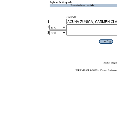
Refinar la búsqueda
Base de datos :
article
Buscar
1
2
3
Search engin
BIREME/OPS/OMS - Centro Latinoameri