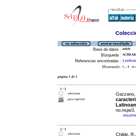
Colecció
Base de datos :
article
Búsqueda :
ACHKAR, 
Referencias encontradas :
refina
3
[
Mostrando:
1 .. 3
en el
página 1 de 1
1 / 3
selecciona
Gazzano, I
caracter
para imprimir
Latinoa
no.nspe3.
resume
·
2 / 3
selecciona
Childe, R.