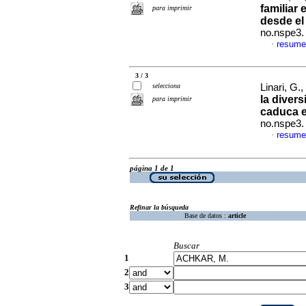
familiar
para imprimir
desde el 
no.nspe3.
resume
·
3 / 3
selecciona
Linari, G.
la divers
para imprimir
caduca 
no.nspe3.
resume
·
página 1 de 1
Refinar la búsqueda
Base de datos :
article
Buscar
1
2
3