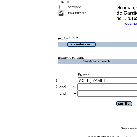
10 / 11
selecciona
Guamán, C
de Cardi
para imprimir
no.1, p.1
resume
·
página 1 de 2
Refinar la búsqueda
Base de datos :
article
Buscar
1
2
3
Search engin