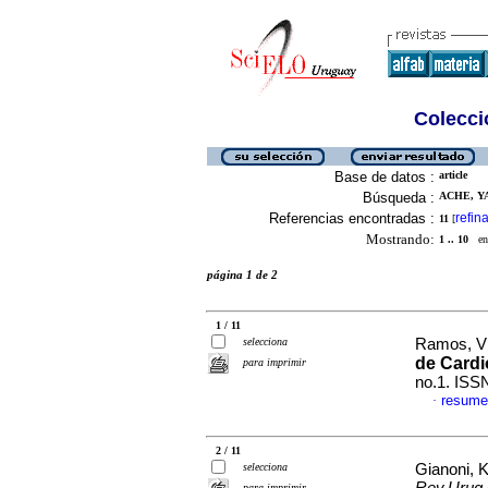
Colecció
Base de datos :
article
Búsqueda :
ACHE, YA
Referencias encontradas :
refina
11
[
Mostrando:
1 .. 10
en 
página 1 de 2
1 / 11
selecciona
Ramos, Vic
de Cardi
para imprimir
no.1. ISS
resume
·
2 / 11
selecciona
Gianoni, Ke
para imprimir