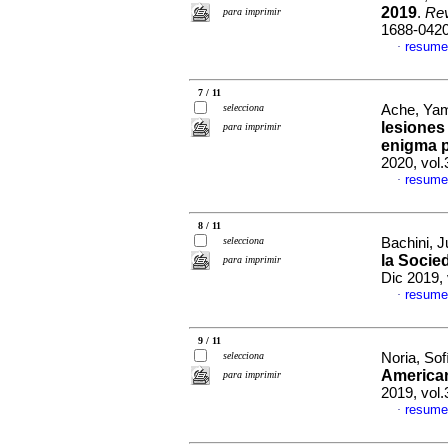
2019
.
Rev
para imprimir
1688-042
resume
·
7 / 11
selecciona
Ache, Yam
lesiones
para imprimir
enigma p
2020, vol
resume
·
8 / 11
selecciona
Bachini, J
la Socie
para imprimir
Dic 2019,
resume
·
9 / 11
selecciona
Noria, Sof
American
para imprimir
2019, vol
resume
·