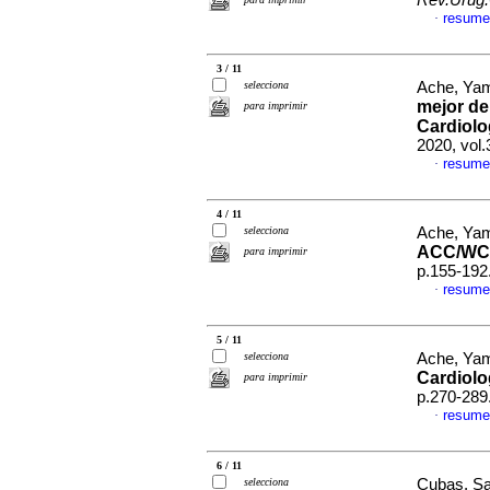
Rev.Urug.
resume
·
3 / 11
selecciona
Ache, Yam
mejor de
para imprimir
Cardiolog
2020, vol
resume
·
4 / 11
selecciona
Ache, Yam
ACC/WC
para imprimir
p.155-192
resume
·
5 / 11
selecciona
Ache, Yam
Cardiolo
para imprimir
p.270-289
resume
·
6 / 11
selecciona
Cubas, San