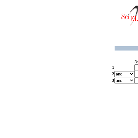
B
1
2
3