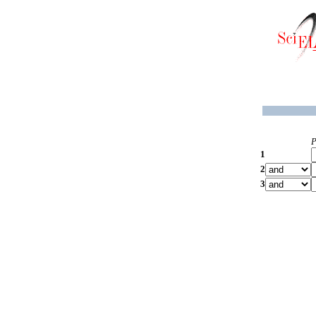
P
1
2
3