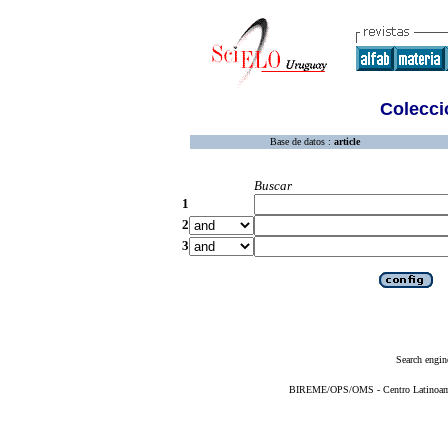
Colecció
Base de datos :
article
Buscar
1
2
3
Search engin
BIREME/OPS/OMS - Centro Latinoameri