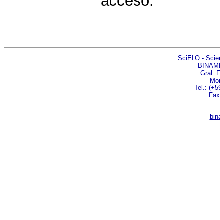
acceso.
SciELO - Scient
BINAM
Gral. 
Mon
Tel.: (+5
Fax
bin