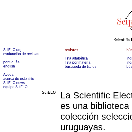
SciELO.org
revistas
bús
evaluación de revistas
lista alfabética
índ
português
lista por materia
índ
english
búsqueda de títulos
bús
Ayuda
acerca de este sitio
SciELO news
equipo SciELO
SciELO
La Scientific Ele
es una biblioteca
colección selecci
uruguayas.